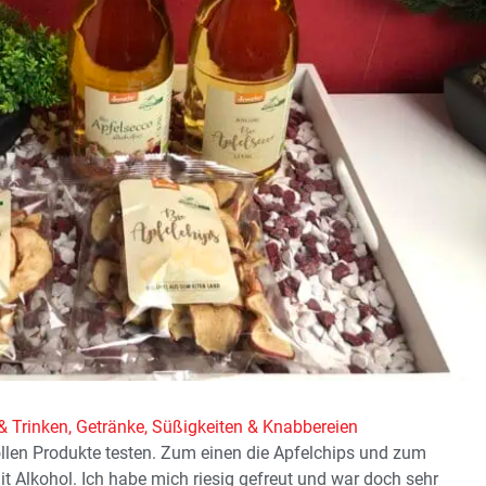
& Trinken
,
Getränke
,
Süßigkeiten & Knabbereien
tollen Produkte testen. Zum einen die Apfelchips und zum
t Alkohol. Ich habe mich riesig gefreut und war doch sehr