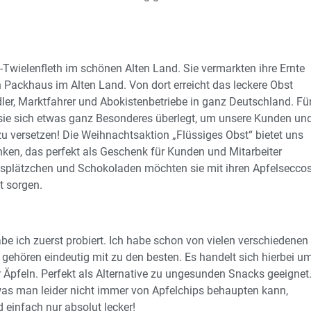
rn-Twielenfleth im schönen Alten Land. Sie vermarkten ihre Ernte
 Packhaus im Alten Land. Von dort erreicht das leckere Obst
ler, Marktfahrer und Abokistenbetriebe in ganz Deutschland. Fü
sie sich etwas ganz Besonderes überlegt, um unsere Kunden un
zu versetzen! Die Weihnachtsaktion „Flüssiges Obst“ bietet uns
nken, das perfekt als Geschenk für Kunden und Mitarbeiter
htsplätzchen und Schokoladen möchten sie mit ihren Apfelsecco
t sorgen.
e ich zuerst probiert. Ich habe schon von vielen verschiedenen
r gehören eindeutig mit zu den besten. Es handelt sich hierbei u
 Äpfeln. Perfekt als Alternative zu ungesunden Snacks geeignet
was man leider nicht immer von Apfelchips behaupten kann,
 einfach nur absolut lecker!