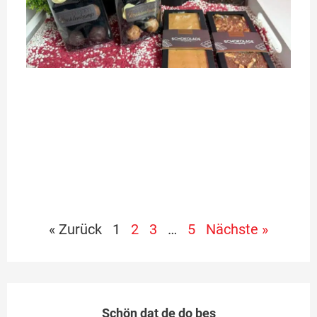
Sc
im
kl
Ne
ei
zw
Le
we
ab
es
Me
« Zurück
1
2
3
…
5
Nächste »
Schön dat de do bes