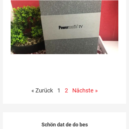
P
3
In
st
du
Po
Vo
pl
ja
Me
« Zurück
1
2
Nächste »
Schön dat de do bes