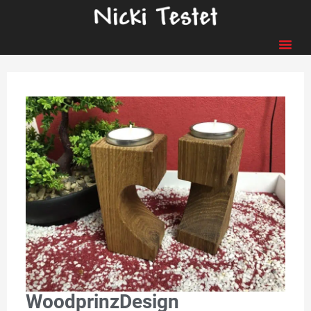
WoodprinzDesign