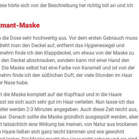
e hörte sich von der Beschreibung her richtig toll an und ich
Diamant-Maske
on die Dose sehr hochwertig aus. Vor dem ersten Gebrauch muss
dreht man den Deckel auf, entfernt das Hygienesiegel und
genehm finde ich den Klappdeckel, um etwas von der Maske zu
l den Deckel abschrauben, sondern kann mit einer Hand den
. Die Maske selbst hat eine Farbe von Karamell und ist von der
ehm finde ich den süßlichen Duft, der viele Stunden im Haar
der Nase habe.
die Maske komplett auf der Kopfhaut und in die Haare
sst sie sich auch sehr gut im Haar verteilen. Nun lasse ich das
ller werden 2-3 Minuten angegeben. Auch diese Zeit reicht aus,
 Haar. Danach sollte die Maske gründlich ausgespült werden, aber
ist tatsächlich eine Wirkung bei meinen, von Natur aus trockenen
 Haare ließen sich ganz leicht kämmen und wie gewohnt