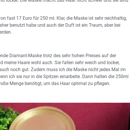
 und locker. Die Maske macht das Haar nicht schwer und sie sind
n fast 17 Euro für 250 ml. Klar, die Maske ist sehr reichhaltig,
bisher benutzt habe und auch der Duft ist ein Traum, aber bei
erden.
rende Diamant-Maske trotz des sehr hohen Preises auf der
und meine Haare wohl auch. Sie fallen sehr weich und locker,
n auch noch gut. Zudem muss ich die Maske nicht jedes Mal im
enn ich sie nur in die Spitzen einarbeite. Dann halten die 250ml
große Menge benötigt, um das Haar optimal zu pflegen.