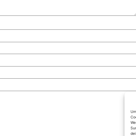
Um 
Coo
Wen
Sur
dei