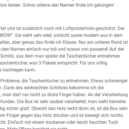
hibox testen. Schon alleine den Namen finde ich gelungen!
ert und ist zusätzlich noch mit Luftpolsterfolie geschützt. Der
OW“. Sie sieht sehr edel, schlicht sowie modern aus in dem
lten, aber genau das finde ich Klasse. Nur am unteren Rand ist
de den Namen einfach nur toll und sowas von passend! Auf der
n Schlitz, aus dem man später die Taschentücher entnehmen
schentücher, was 3 Pakete entspricht. Für uns völlig
e nachlegen kann.
ine Probleme, die Taschentücher zu entnehmen. Etwas schwieriger
en. Dank des senkrechten Schlitzes bekomme ich die
 man darf nur nicht zu dicke Finger haben. An der Verarbeitung
unden. Die Box ist sehr sauber verarbeitet, man sieht keinerlei
tig schön glatt. Obwohl das Holz recht dünn ist, ist die Box sehr
 dem Finger gegen das Holz drücken und es bewegt sich nichts.
cht. Einfach mit einem trockenen oder leicht feuchten Tuch