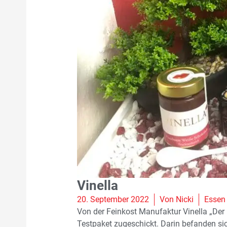
Vinella
20. September 2022
Von
Nicki
Essen 
Von der Feinkost Manufaktur Vinella „De
Testpaket zugeschickt. Darin befanden sich 