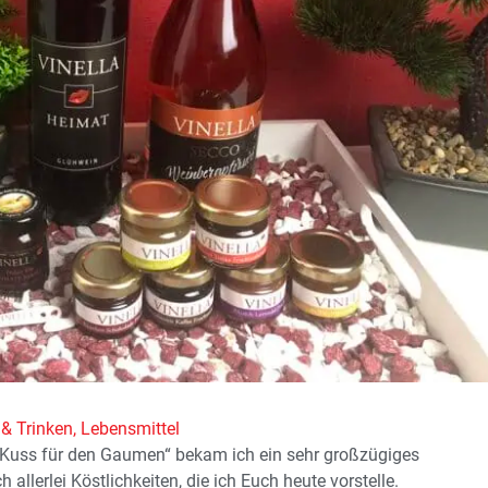
& Trinken
,
Lebensmittel
r Kuss für den Gaumen“ bekam ich ein sehr großzügiges
allerlei Köstlichkeiten, die ich Euch heute vorstelle.