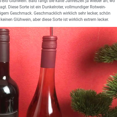
io Glühwein. Bald fängt die kalte Jahreszeit ja wieder an, wo
gt. Diese Sorte ist ein Dunkelroter, vollmundiger Rotwein-
tigem Geschmack. Geschmacklich wirklich sehr lecker, schön
einen Glühwein, aber diese Sorte ist wirklich extrem lecker.