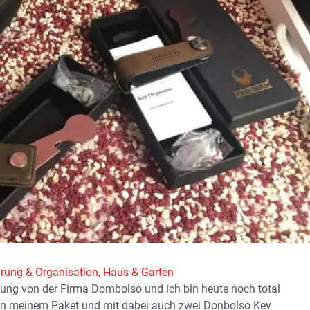
ung & Organisation
,
Haus & Garten
hung von der Firma Dombolso und ich bin heute noch total
in meinem Paket und mit dabei auch zwei Donbolso Key