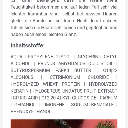
Ich kann bestätigen, dass die Haare mehr
Feuchtigkeit bekommen und auf jeden Fall sehr viel
leichter kämmbar sind, selbst bei nassen Haaren
gleitet die Bürste nur so durch. Nach dem trocknen
fühlen sich die Haare sehr weich und gepflegt an und
haben auch einen leichten Glanz.
Inhaltsstoffe:
AQUA | PROPYLENE GLYCOL | GLYCERIN | CETYL
ALCOHOL | PRUNUS AMYGDALUS DULCIS OIL |
BUTYROSPERMUM PARKII BUTTER | C14|22
ALCOHOLS | CETRIMONIUM CHLORIDE |
HYDROLYZED WHEAT PROTEIN | HYDROLYZED
KERATIN | HYLOCEREUS UNDATUS FRUIT EXTRACT
| CITRIC ACID | C12|20 ALKYL GLUCOSIDE | PARFUM
| GERANIOL | LIMONENE | SODIUM BENZOATE |
PHENOXYETHANOL.