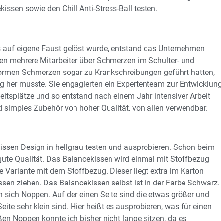
issen sowie den Chill Anti-Stress-Ball testen.
 auf eigene Faust gelöst wurde, entstand das Unternehmen
ten mehrere Mitarbeiter über Schmerzen im Schulter- und
ormen Schmerzen sogar zu Krankschreibungen geführt hatten,
ng her musste. Sie engagierten ein Expertenteam zur Entwicklun
eitsplätze und so entstand nach einem Jahr intensiver Arbeit
d simples Zubehör von hoher Qualität, von allen verwendbar.
issen Design in hellgrau testen und ausprobieren. Schon beim
gute Qualität. Das Balancekissen wird einmal mit Stoffbezug
 Variante mit dem Stoffbezug. Dieser liegt extra im Karton
issen ziehen. Das Balancekissen selbst ist in der Farbe Schwarz.
n sich Noppen. Auf der einen Seite sind die etwas größer und
eite sehr klein sind. Hier heißt es ausprobieren, was für einen
ßen Noppen konnte ich bisher nicht lange sitzen, da es