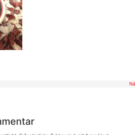
Nä
mmentar