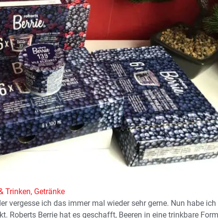
& Trinken
,
Getränke
ider vergesse ich das immer mal wieder sehr gerne. Nun habe ich
. Roberts Berrie hat es geschafft, Beeren in eine trinkbare For