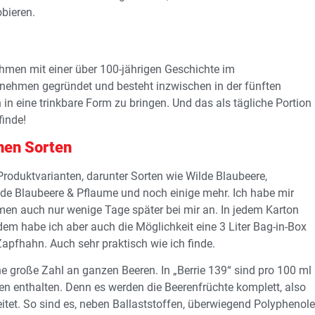
obieren.
ehmen mit einer über 100-jährigen Geschichte im
rnehmen gegründet und besteht inzwischen in der fünften
 in eine trinkbare Form zu bringen. Und das als tägliche Portion
finde!
nen Sorten
Produktvarianten, darunter Sorten wie Wilde Blaubeere,
lde Blaubeere & Pflaume und noch einige mehr. Ich habe mir
men auch nur wenige Tage später bei mir an. In jedem Karton
em habe ich aber auch die Möglichkeit eine 3 Liter Bag-in-Box
 Zapfhahn. Auch sehr praktisch wie ich finde.
ne große Zahl an ganzen Beeren. In „Berrie 139“ sind pro 100 ml
en enthalten. Denn es werden die Beerenfrüchte komplett, also
tet. So sind es, neben Ballaststoffen, überwiegend Polyphenole