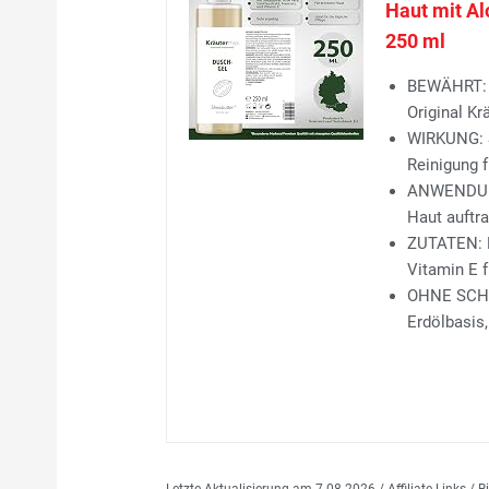
Haut mit Al
250 ml
BEWÄHRT: P
Original Kr
WIRKUNG: S
Reinigung fü
ANWENDUNG:
Haut auftra
ZUTATEN: Mi
Vitamin E f
OHNE SCHÄD
Erdölbasis,
Letzte Aktualisierung am 7.08.2026 / Affiliate Links /