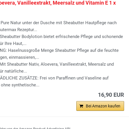
oevera, Vanilleextrakt, Meersalz und Vitamin E 1 x
ure Natur unter der Dusche mit Sheabutter Hautpflege nach
äutermax Rezeptur...
heabutter Bodylotion bietet erfrischende Pflege und schonende
r Ihre Haut,...
 Haselnussgroße Menge Sheabutter Pflege auf die feuchte
gen, einmassieren,...
t Sheabutter Nativ, Aloevera, Vanilleextrakt, Meersalz und
ür natürliche...
LICHE ZUSÄTZE: Frei von Paraffinen und Vaseline auf
 ohne synthetische...
16,90 EUR
Bei Amazon kaufen
 Bilder von der Amazon Product Advertising API