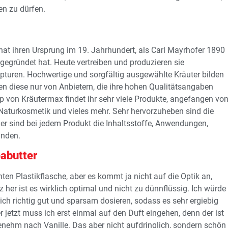
en zu dürfen.
hat ihren Ursprung im 19. Jahrhundert, als Carl Mayrhofer 1890
gegründet hat. Heute vertreiben und produzieren sie
pturen. Hochwertige und sorgfältig ausgewählte Kräuter bilden
en diese nur von Anbietern, die ihre hohen Qualitätsangaben
p von Kräutermax findet ihr sehr viele Produkte, angefangen vo
Naturkosmetik und vieles mehr. Sehr hervorzuheben sind die
er sind bei jedem Produkt die Inhaltsstoffe, Anwendungen,
inden.
abutter
hten Plastikflasche, aber es kommt ja nicht auf die Optik an,
 her ist es wirklich optimal und nicht zu dünnflüssig. Ich würde
 sich richtig gut und sparsam dosieren, sodass es sehr ergiebig
ber jetzt muss ich erst einmal auf den Duft eingehen, denn der ist
enehm nach Vanille. Das aber nicht aufdringlich, sondern schön