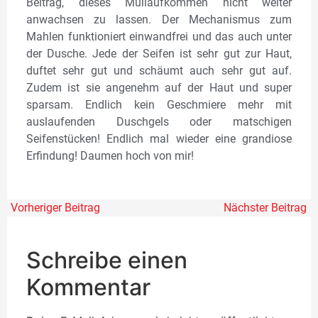
Beitrag, dieses Müllaufkommen nicht weiter
anwachsen zu lassen. Der Mechanismus zum
Mahlen funktioniert einwandfrei und das auch unter
der Dusche. Jede der Seifen ist sehr gut zur Haut,
duftet sehr gut und schäumt auch sehr gut auf.
Zudem ist sie angenehm auf der Haut und super
sparsam. Endlich kein Geschmiere mehr mit
auslaufenden Duschgels oder matschigen
Seifenstücken! Endlich mal wieder eine grandiose
Erfindung! Daumen hoch von mir!
Vorheriger Beitrag
Nächster Beitrag
Schreibe einen
Kommentar