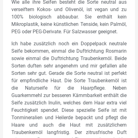
Wie alle ihre Seifen besteht die Sorte neutral aus
verseiftem Kokos- und Olivenöl, ist vegan und zu
100% biologisch abbaubar. Sie enthält kein
Mikroplastik, keine künstlichen Tenside, kein Palmöl,
PEG oder PEG-Derivate. Für Salzwasser geeignet.
Ich habe zusätzlich noch ein Doppelpack neutrale
Seife bekommen, einmal die Duftrichtung Rosmarin
sowie einmal die Duftrichtung Traubenkernöl. Beide
Sorten duften sehr angenehm und mir gefallen alle
Sorten sehr gut. Gerade die Sorte neutral ist perfekt
für empfindliche Haut. Die Sorte Traubenkernöl ist
die Naturseife für die Haarpflege. Neben
Guarkernmehl zur besseren Kämmbarkeit enthält die
Seife zusätzlich Inulin, welches dem Haar extra viel
Feuchtigkeit spendet. Diese spezielle Seife ist mit
Tonmineralien und Heilerde bepackt und pflegt die
Haare und auch die Haut mit zusätzlichem
Traubenkernöl langfristig. Der zitrusfrische Duft