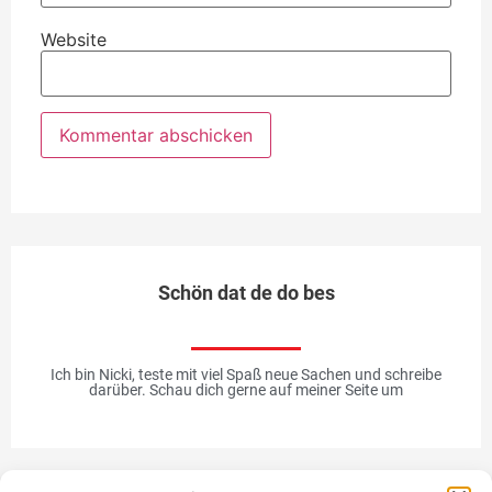
Website
Schön dat de do bes
Ich bin Nicki, teste mit viel Spaß neue Sachen und schreibe
darüber. Schau dich gerne auf meiner Seite um