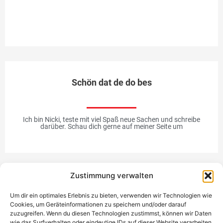
un
Me
Schön dat de do bes
Ich bin Nicki, teste mit viel Spaß neue Sachen und schreibe
darüber. Schau dich gerne auf meiner Seite um
Zustimmung verwalten
Werbung
Um dir ein optimales Erlebnis zu bieten, verwenden wir Technologien wie
Cookies, um Geräteinformationen zu speichern und/oder darauf
zuzugreifen. Wenn du diesen Technologien zustimmst, können wir Daten
wie das Surfverhalten oder eindeutige IDs auf dieser Website verarbeiten.