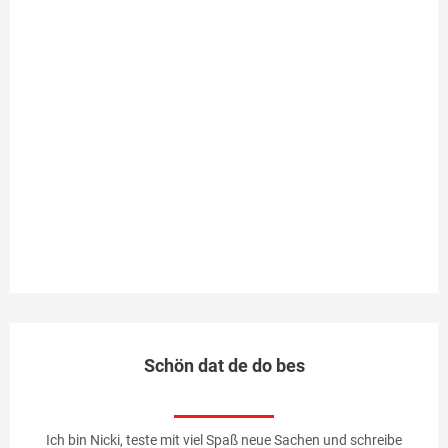
te
ei
Ap
u
an
Ap
al
un
Al
Me
Schön dat de do bes
Ich bin Nicki, teste mit viel Spaß neue Sachen und schreibe