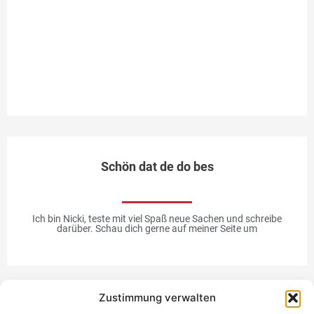
ke
fe
an
Ir
Me
Schön dat de do bes
Ich bin Nicki, teste mit viel Spaß neue Sachen und schreibe
darüber. Schau dich gerne auf meiner Seite um
Zustimmung verwalten