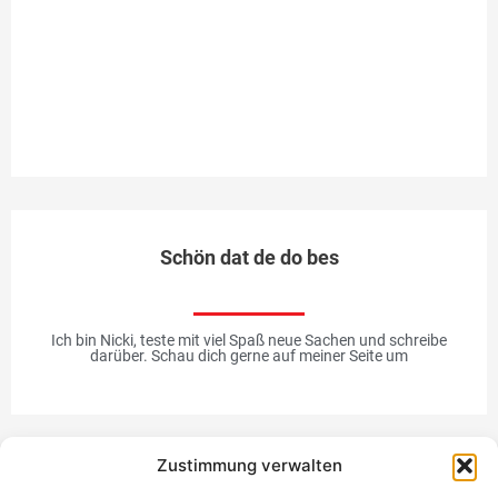
Sp
ve
n
he
Me
Schön dat de do bes
Ich bin Nicki, teste mit viel Spaß neue Sachen und schreibe
darüber. Schau dich gerne auf meiner Seite um
Zustimmung verwalten
Werbung