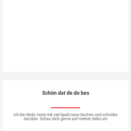
zu
In
ic
So
di
al
an
Me
Schön dat de do bes
Ich bin Nicki, teste mit viel Spaß neue Sachen und schreibe
darüber. Schau dich gerne auf meiner Seite um