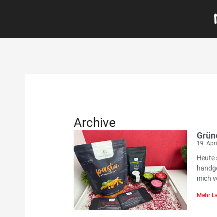
Archive
Grün
19. Apr
Heute 
handge
mich v
Mehr Le