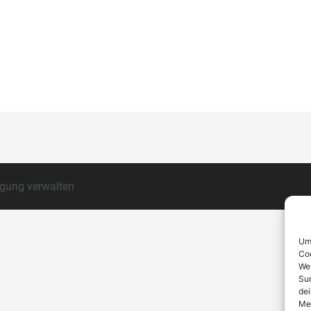
igung verwalten
Um 
Coo
Wen
Sur
dei
Mer