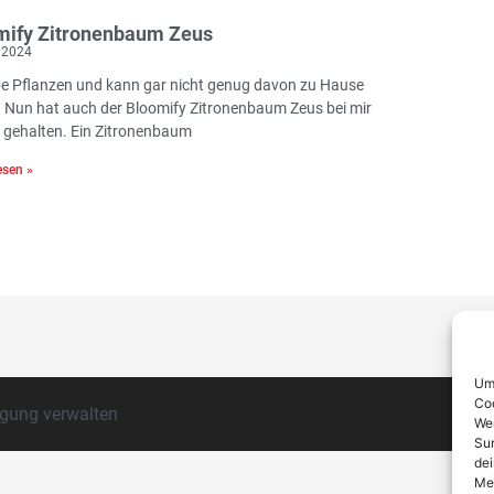
mify Zitronenbaum Zeus
 2024
ebe Pflanzen und kann gar nicht genug davon zu Hause
 Nun hat auch der Bloomify Zitronenbaum Zeus bei mir
 gehalten. Ein Zitronenbaum
sen »
Um 
Coo
igung verwalten
Wen
Sur
dei
Mer