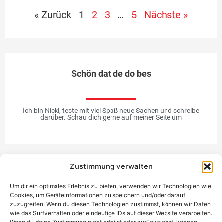
« Zurück
1
2
3
…
5
Nächste »
Schön dat de do bes
Ich bin Nicki, teste mit viel Spaß neue Sachen und schreibe
darüber. Schau dich gerne auf meiner Seite um
Zustimmung verwalten
Werbung
Um dir ein optimales Erlebnis zu bieten, verwenden wir Technologien wie
Cookies, um Geräteinformationen zu speichern und/oder darauf
zuzugreifen. Wenn du diesen Technologien zustimmst, können wir Daten
wie das Surfverhalten oder eindeutige IDs auf dieser Website verarbeiten.
Wenn du deine Zustimmung nicht erteilst oder zurückziehst, können