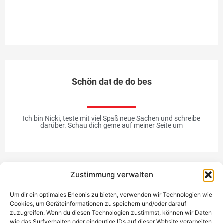
ei
Me
Schön dat de do bes
Ich bin Nicki, teste mit viel Spaß neue Sachen und schreibe
darüber. Schau dich gerne auf meiner Seite um
Zustimmung verwalten
Werbung
Um dir ein optimales Erlebnis zu bieten, verwenden wir Technologien wie
Cookies, um Geräteinformationen zu speichern und/oder darauf
zuzugreifen. Wenn du diesen Technologien zustimmst, können wir Daten
wie das Surfverhalten oder eindeutige IDs auf dieser Website verarbeiten.