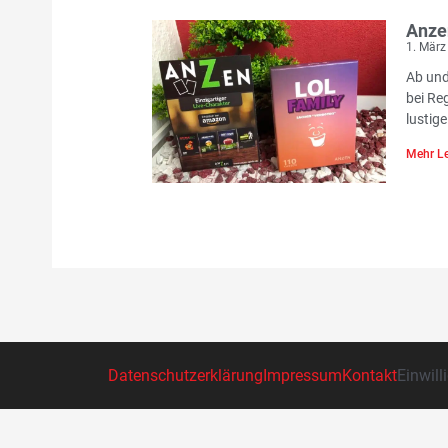
Anze
1. März
Ab und
bei Re
lustige
Mehr Le
Datenschutzerklärung
Impressum
Kontakt
Einwill