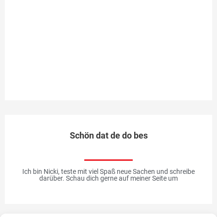
Ro
Te
au
li
Pr
bi
Me
Schön dat de do bes
Ich bin Nicki, teste mit viel Spaß neue Sachen und schreibe
darüber. Schau dich gerne auf meiner Seite um