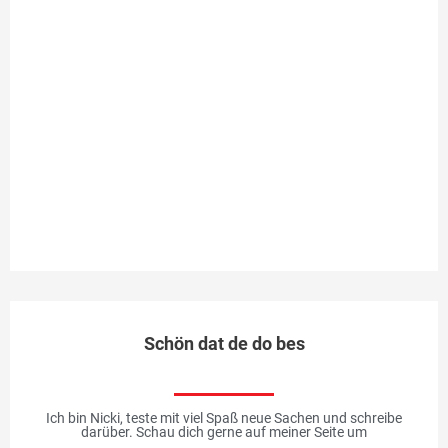
pr
na
vo
dü
mi
Fr
un
oh
Me
Schön dat de do bes
Ich bin Nicki, teste mit viel Spaß neue Sachen und schreibe
darüber. Schau dich gerne auf meiner Seite um